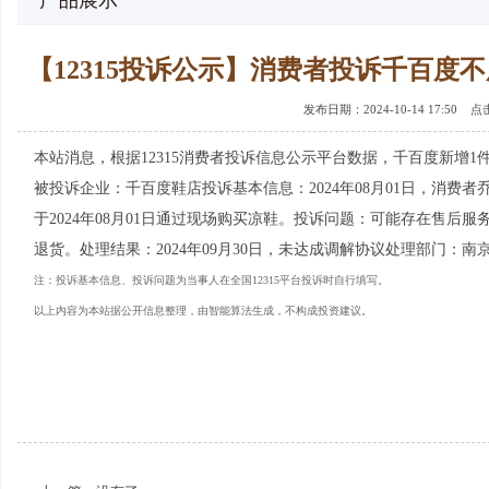
产品展示
【12315投诉公示】消费者投诉千百度
发布日期：2024-10-14 17:50 
本站消息，根据12315消费者投诉信息公示平台数据，千百度新增
被投诉企业：千百度鞋店投诉基本信息：2024年08月01日，消费者乔**（
于2024年08月01日通过现场购买凉鞋。投诉问题：可能存在售后
退货。处理结果：2024年09月30日，未达成调解协议处理部门：
注：投诉基本信息、投诉问题为当事人在全国12315平台投诉时自行填写。
以上内容为本站据公开信息整理，由智能算法生成，不构成投资建议。